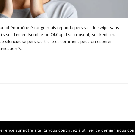
, un phénomène étrange mais répandu persiste : le swipe sans
ils sur Tinder, Bumble ou OkCupid se croisent, se likent, mais
ue silencieuse persiste-t-elle et comment peut-on espérer
unication ?…
ervés.
érience sur notre site. Si vous continuez à utiliser ce dernier, nous co