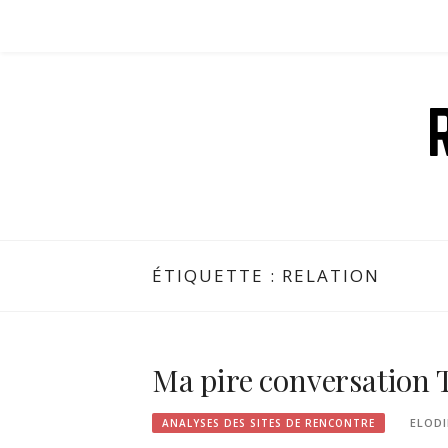
Aller
au
contenu
ÉTIQUETTE :
RELATION
Ma pire conversation T
ELODI
ANALYSES DES SITES DE RENCONTRE