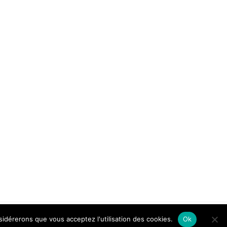
Thème Boston par
FameThemes
nsidérerons que vous acceptez l'utilisation des cookies.
Ok